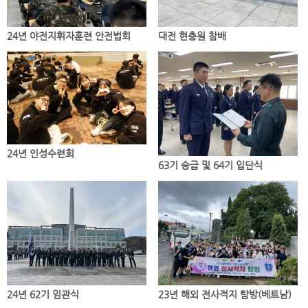
24년 야전지휘자훈련 안전법회
대전 현충원 참배
24년 인성수련회
63기 승급 및 64기 입단식
24년 62기 임관식
23년 해외 전사적지 탐방(베트남)