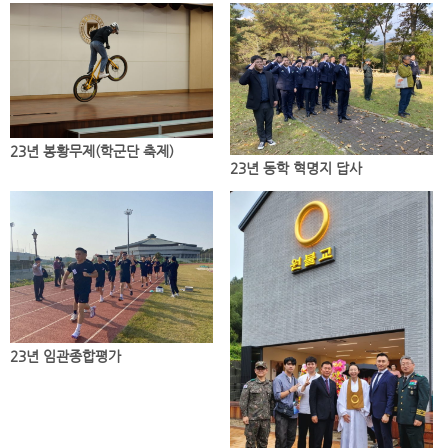
23년 봉황무제(학군단 축제)
23년 동학 혁명지 답사
23년 임관종합평가