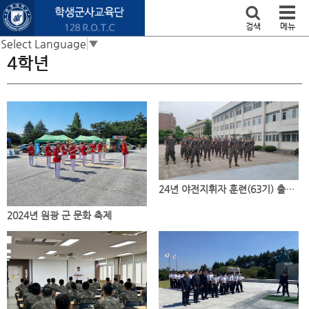
본문 바로가기
검색
메뉴
Select Language
▼
4학년
24년 야전지휘자 훈련(63기) 출정식 / 격려활동
2024년 원광 군 문화 축제