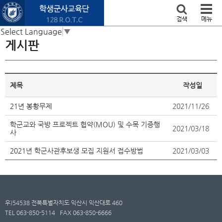
본문 바로가기
검색
메뉴
Select Language
▼
게시판
제목
작성일
21년 봉황무제
2021/11/26
학군교와 국방 프로젝트 협약(MOU) 및 수목 기증행
2021/03/18
사
2021년 학군사관후보생 모집 지원서 접수방법
2021/03/03
우)54538 전북특별자치도 익산시 익산대로 460
TEL 063-850-5114
FAX 063-850-6666