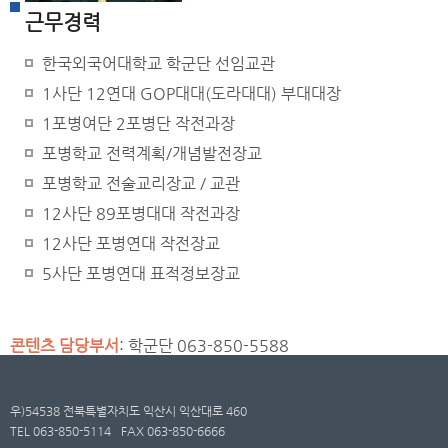
근무경력
한국외국어대학교 학군단 선임교관
1사단 12연대 GOP대대(도라대대) 부대대장
1포병여단 2포병단 작전과장
포병학교 전력계획/개념발전장교
포병학교 전술교리장교 / 교관
12사단 89포병대대 작전과장
12사단 포병연대 작전장교
5사단 포병연대 표적정보장교
콘텐츠 담당부서
: 학군단 063-850-5588
우)54538 전북특별자치도 익산시 익산대로 460
TEL 063-850-5114
FAX 063-850-6666