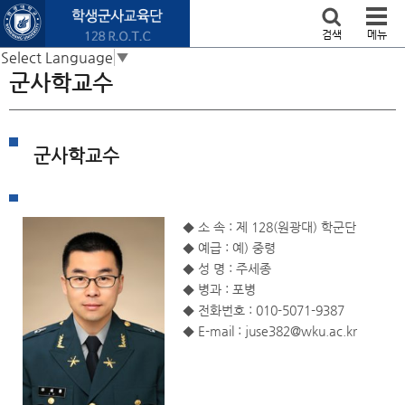
본문 바로가기
검색
메뉴
Select Language
▼
군사학교수
군사학교수
◆ 소 속 : 제 128(원광대) 학군단
◆ 예급 : 예) 중령
◆ 성 명 : 주세종
◆ 병과 : 포병
◆ 전화번호 : 010-5071-9387
◆ E-mail : juse382@wku.ac.kr