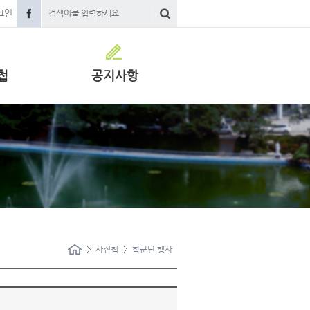
그인
첩
공지사항
사진첩
학군단 행사