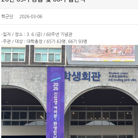
학군단
2026-03-06
-일자 / 장소 : 3. 6.(금) / 60주년 기념관
-주관 / 대상 : 대학총장 / 65기 63명, 66기 93명