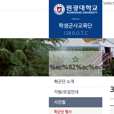
본문 바로가기
Selec
%ec%82%ac%ec%a
학군단 소개
지원/모집안내
사진첩
학군단 행사