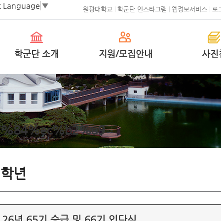
t Language
▼
원광대학교
학군단 인스타그램
웹정보서비스
로
학군단 소개
지원/모집안내
사진
7%84%ec%b2%a9
3학년
26년 65기 승급 및 66기 입단식