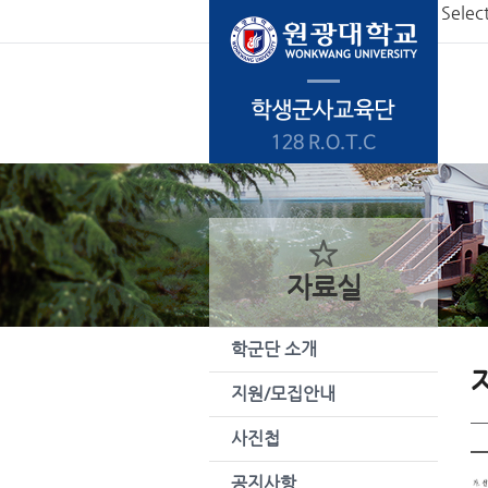
본문 바로가기
Selec
자료실
학군단 소개
지원/모집안내
사진첩
공지사항