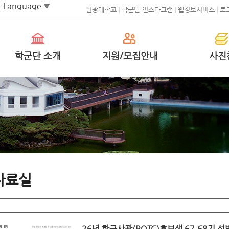
t Language
▼
원광대학교
학군단 인스타그램
웹정보서비스
로
학군단 소개
지원/모집안내
사진
자료실
26년 학군사관(ROTC)후보생 67,68기 