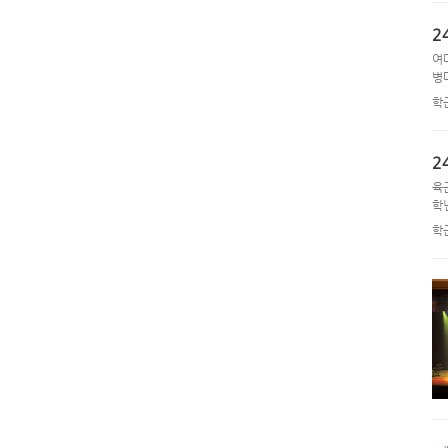
2
여
병
학
2
육
학년
학